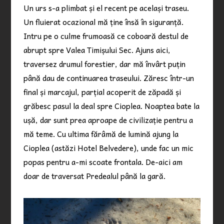
Un urs s-a plimbat și el recent pe același traseu.
Un fluierat ocazional mă ține însă în siguranță.
Intru pe o culme frumoasă ce coboară destul de
abrupt spre Valea Timișului Sec. Ajuns aici,
traversez drumul forestier, dar mă învârt puțin
până dau de continuarea traseului. Zăresc într-un
final și marcajul, parțial acoperit de zăpadă și
grăbesc pasul la deal spre Cioplea. Noaptea bate la
ușă, dar sunt prea aproape de civilizație pentru a
mă teme. Cu ultima fărâmă de lumină ajung la
Cioplea (astăzi Hotel Belvedere), unde fac un mic
popas pentru a-mi scoate frontala. De-aici am
doar de traversat Predealul până la gară.