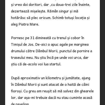
și vreo doi doritori, dar ,cu doua-trei zile înainte,
dezertează mișelește. Rămân singur și mă
hotărăsc să plec oricum. Schimb totuși locația și
aleg Piatra Mare.
Pornesc pe 31 dimineată cu trenul și cobor în
Timișul de Jos. De-aici o apuc agale pe marginea
drumului către Dâmbul Morii, punctul de pornire a
traseului meu. Nu știu încă pe unde voi urca, dar
știu că de-acolo voi lua startul.
După aproximativ un kilometru și jumătate, ajung
în Dâmbul Morii și sunt atacat de o haită de câini
fioroși. Cu greu am reușit să mă salvez din ghearele
lor, dar așa-mi trebuie dacă nu stau cuminte acasă
de revelion.