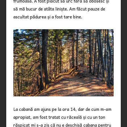
frumoasă. A fost plăcut să urc fără să obosesc și
să mă bucur de atâta liniște. Am făcut pauze de
ascultat pădurea și a fost tare bine.
La cabană am ajuns pe la ora 14, dar de cum m-am
apropiat, am fost tratat cu răceală și cu un ton
răspicat mi s-a zis că nu e deschisă cabana pentru