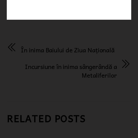
În inima Baiului de Ziua Națională
Incursiune în inima sângerândă a
Metaliferilor
RELATED POSTS