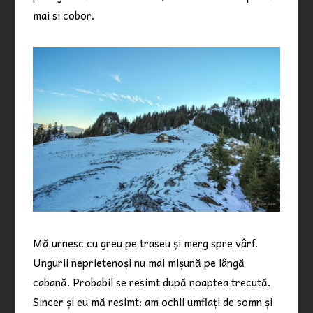
mai si cobor.
Mă urnesc cu greu pe traseu și merg spre vârf.
Ungurii neprietenoși nu mai mișună pe lângă
cabană. Probabil se resimt după noaptea trecută.
Sincer și eu mă resimt: am ochii umflați de somn și