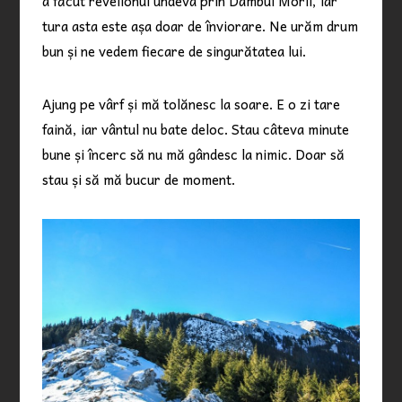
a făcut revelionul undeva prin Dâmbul Morii, iar
tura asta este așa doar de înviorare. Ne urăm drum
bun și ne vedem fiecare de singurătatea lui.
Ajung pe vârf și mă tolănesc la soare. E o zi tare
faină, iar vântul nu bate deloc. Stau câteva minute
bune și încerc să nu mă gândesc la nimic. Doar să
stau și să mă bucur de moment.