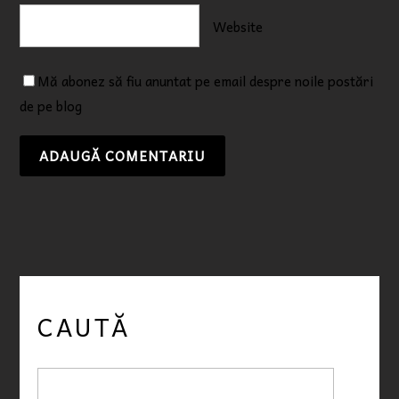
Website
Mă abonez să fiu anuntat pe email despre noile postări
de pe blog
CAUTĂ