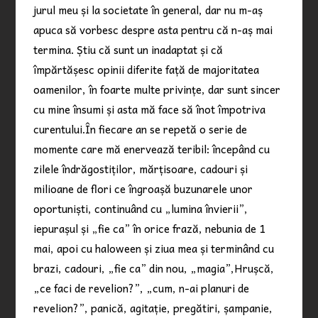
jurul meu și la societate în general, dar nu m-aș
apuca să vorbesc despre asta pentru că n-aș mai
termina. Știu că sunt un inadaptat și că
împărtășesc opinii diferite față de majoritatea
oamenilor, în foarte multe privințe, dar sunt sincer
cu mine însumi și asta mă face să înot împotriva
curentului.În fiecare an se repetă o serie de
momente care mă enervează teribil: începând cu
zilele îndrăgostiților, mărțisoare, cadouri și
milioane de flori ce îngroașă buzunarele unor
oportuniști, continuând cu „lumina învierii”,
iepurașul și „fie ca” în orice frază, nebunia de 1
mai, apoi cu haloween și ziua mea și terminând cu
brazi, cadouri, „fie ca” din nou, „magia”,Hrușcă,
„ce faci de revelion?”, „cum, n-ai planuri de
revelion?”, panică, agitație, pregătiri, șampanie,