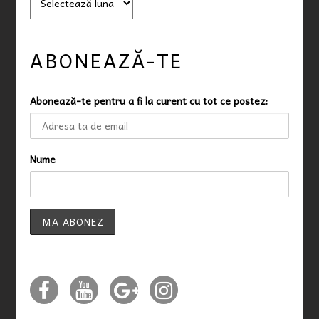
r
h
i
ABONEAZĂ-TE
v
ă
Abonează-te pentru a fi la curent cu tot ce postez:
Nume