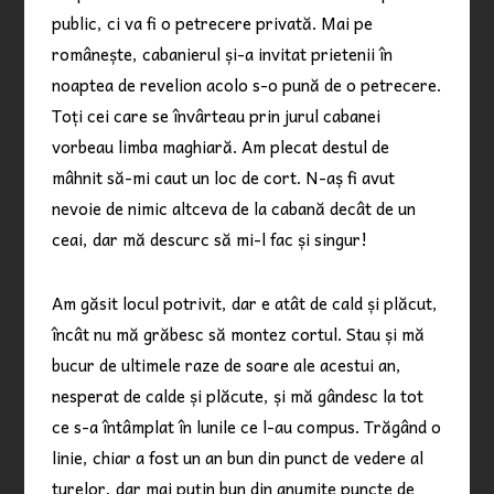
public, ci va fi o petrecere privată. Mai pe
românește, cabanierul și-a invitat prietenii în
noaptea de revelion acolo s-o pună de o petrecere.
Toți cei care se învârteau prin jurul cabanei
vorbeau limba maghiară. Am plecat destul de
mâhnit să-mi caut un loc de cort. N-aș fi avut
nevoie de nimic altceva de la cabană decât de un
ceai, dar mă descurc să mi-l fac și singur!
Am găsit locul potrivit, dar e atât de cald și plăcut,
încât nu mă grăbesc să montez cortul. Stau și mă
bucur de ultimele raze de soare ale acestui an,
nesperat de calde și plăcute, și mă gândesc la tot
ce s-a întâmplat în lunile ce l-au compus. Trăgând o
linie, chiar a fost un an bun din punct de vedere al
turelor, dar mai puțin bun din anumite puncte de