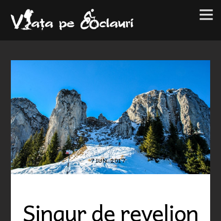
7
IUN.
2017
Singur de revelion