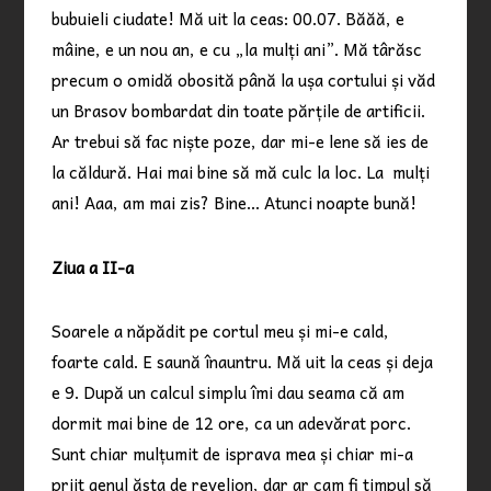
bubuieli ciudate! Mă uit la ceas: 00.07. Băăă, e
mâine, e un nou an, e cu „la mulți ani”. Mă târăsc
precum o omidă obosită până la ușa cortului și văd
un Brasov bombardat din toate părțile de artificii.
Ar trebui să fac niște poze, dar mi-e lene să ies de
la căldură. Hai mai bine să mă culc la loc. La mulți
ani! Aaa, am mai zis? Bine… Atunci noapte bună!
Ziua a II-a
Soarele a năpădit pe cortul meu și mi-e cald,
foarte cald. E saună înauntru. Mă uit la ceas și deja
e 9. După un calcul simplu îmi dau seama că am
dormit mai bine de 12 ore, ca un adevărat porc.
Sunt chiar mulțumit de isprava mea și chiar mi-a
priit genul ăsta de revelion, dar ar cam fi timpul să