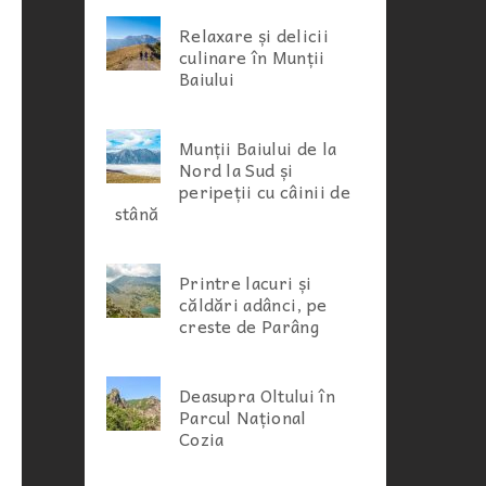
Relaxare și delicii
culinare în Munții
Baiului
Munții Baiului de la
Nord la Sud și
peripeții cu câinii de
stână
Printre lacuri și
căldări adânci, pe
creste de Parâng
Deasupra Oltului în
Parcul Național
Cozia