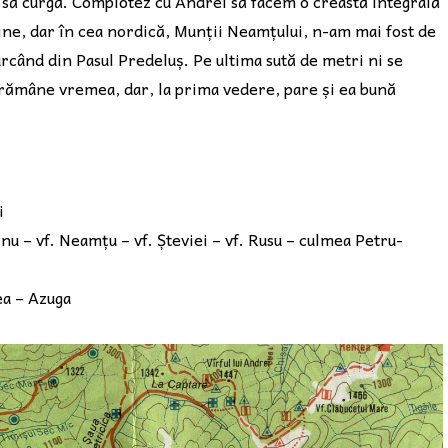
 să curgă. Complotez cu Andrei să facem o creastă integrală
bine, dar în cea nordică, Munții Neamțului, n-am mai fost de
urcând din Pasul Predeluș. Pe ultima sută de metri ni se
 rămâne vremea, dar, la prima vedere, pare și ea bună
i
tinu – vf. Neamțu – vf. Șteviei – vf. Rusu – culmea Petru-
ea – Azuga