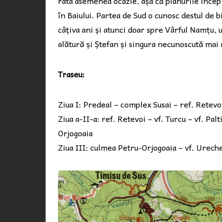
rata asemenea ocazie, așa că planurile încep
în Baiului. Partea de Sud o cunosc destul de 
câțiva ani și atunci doar spre Vârful Namțu, 
alătură și Ștefan și singura necunoscută mai
Traseu:
Ziua I: Predeal – complex Susai – ref. Retevo
Ziua a-II-a: ref. Retevoi – vf. Turcu – vf. Pal
Orjogoaia
Ziua III: culmea Petru-Orjogoaia – vf. Urech