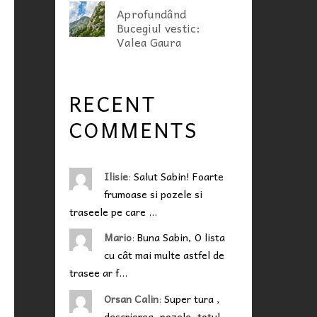
Aprofundând
Bucegiul vestic:
Valea Gaura
RECENT
COMMENTS
Ilisie
:
Salut Sabin! Foarte
frumoase si pozele si
traseele pe care …
Mario
:
Buna Sabin, O lista
cu cât mai multe astfel de
trasee ar f…
Orsan Calin
:
Super tura ,
descrierea, pozele, totul...…