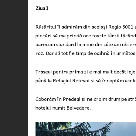
Ziua I
Răsăritul îl admirăm din același Regio 3001 
plecări să ma prindă ore foarte târzii făcând
oarecum standard la mine din câte am observat
roz. Dar să tot fie timp de odihnă în următo
Traseul pentru prima zi e mai mult decât lej
până la Refugiul Retevoi și să înnoptăm acolo
Coborâm în Predeal și ne croim drum pe străz
hotelul numit Belvedere.