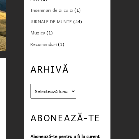
Insemnari de zi cu zi
(1)
JURNALE DE MUNTE
(44)
Muzica
(1)
Recomandari
(1)
ARHIVĂ
A
r
h
i
ABONEAZĂ-TE
v
ă
Abonează-te pentru a fi la curent