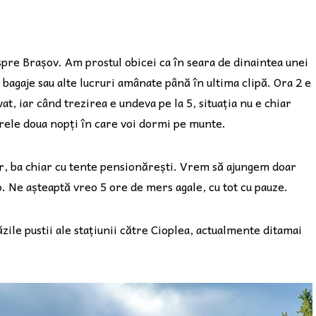
spre Brașov. Am prostul obicei ca în seara de dinaintea unei
 bagaje sau alte lucruri amânate până în ultima clipă. Ora 2 e
, iar când trezirea e undeva pe la 5, situația nu e chiar
arele doua nopți în care voi dormi pe munte.
er, ba chiar cu tente pensionărești. Vrem să ajungem doar
. Ne așteaptă vreo 5 ore de mers agale, cu tot cu pauze.
ile pustii ale stațiunii către Cioplea, actualmente ditamai