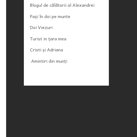
Blogul de călătorii al Alexandrei
Pași în doi pe munte
Doi Viezuri
Turist in țara mea
Cristi și Adriana
Amintiri din munți