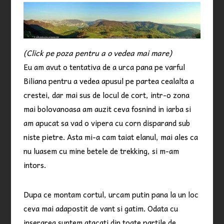
(Click pe poza pentru a o vedea mai mare)
Eu am avut o tentativa de a urca pana pe varful
Biliana pentru a vedea apusul pe partea cealalta a
crestei, dar mai sus de locul de cort, intr-o zona
mai bolovanoasa am auzit ceva fosnind in iarba si
am apucat sa vad o vipera cu corn disparand sub
niste pietre. Asta mi-a cam taiat elanul, mai ales ca
nu luasem cu mine betele de trekking, si m-am
intors.
Dupa ce montam cortul, urcam putin pana la un loc
ceva mai adapostit de vant si gatim. Odata cu
inserarea suntem atacati din toate partile de