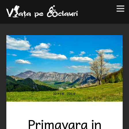
22
FEB.
2014
Primavara in