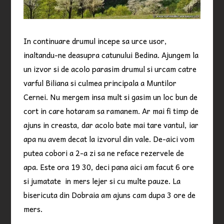
In continuare drumul incepe sa urce usor,
inaltandu-ne deasupra catunului Bedina. Ajungem la
un izvor si de acolo parasim drumul si urcam catre
varful Biliana si culmea principala a Muntilor
Cernei. Nu mergem insa mult si gasim un loc bun de
cort in care hotaram sa ramanem. Ar mai fi timp de
ajuns in creasta, dar acolo bate mai tare vantul, iar
apa nu avem decat la izvorul din vale. De-aici vom
putea cobori a 2-a zi sa ne reface rezervele de
apa. Este ora 19 30, deci pana aici am facut 6 ore
si jumatate in mers lejer si cu multe pauze. La
bisericuta din Dobraia am ajuns cam dupa 3 ore de
mers.