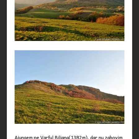
Ajungem pe Varful Biliana(1382m), dar nu zabovim