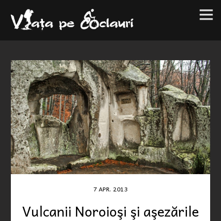
7
APR.
2013
Vulcanii Noroioşi şi aşezările