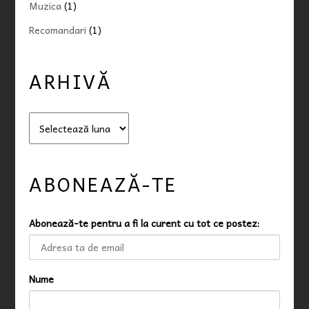
Muzica
(1)
Recomandari
(1)
ARHIVĂ
A
r
h
i
ABONEAZĂ-TE
v
ă
Abonează-te pentru a fi la curent cu tot ce postez:
Nume