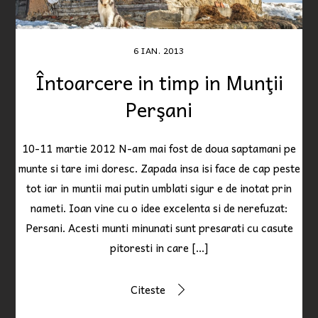
6
IAN.
2013
Întoarcere in timp in Munţii
Perşani
10-11 martie 2012 N-am mai fost de doua saptamani pe
munte si tare imi doresc. Zapada insa isi face de cap peste
tot iar in muntii mai putin umblati sigur e de inotat prin
nameti. Ioan vine cu o idee excelenta si de nerefuzat:
Persani. Acesti munti minunati sunt presarati cu casute
pitoresti in care […]
Citeste