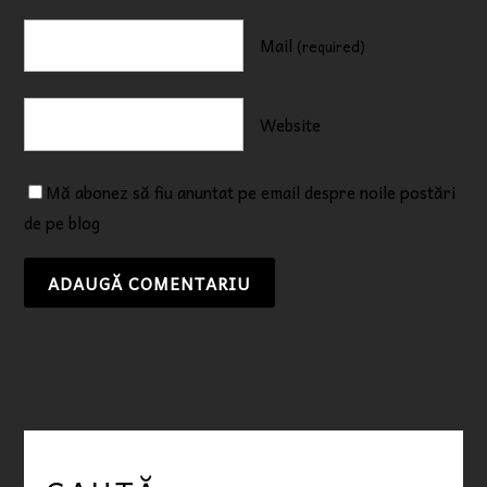
Mail
(required)
Website
Mă abonez să fiu anuntat pe email despre noile postări
de pe blog