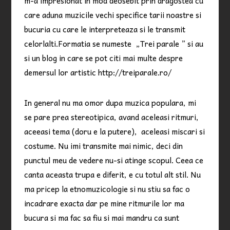
m-a impresionat in mod deosebit prin dragostea cu
care aduna muzicile vechi specifice tarii noastre si
bucuria cu care le interpreteaza si le transmit
celorlalti.Formatia se numeste „Trei parale ” si au
si un blog in care se pot citi mai multe despre
demersul lor artistic
http://treiparale.ro/
In general nu ma omor dupa muzica populara, mi
se pare prea stereotipica, avand aceleasi ritmuri,
aceeasi tema (doru e la putere), aceleasi miscari si
costume. Nu imi transmite mai nimic, deci din
punctul meu de vedere nu-si atinge scopul. Ceea ce
canta aceasta trupa e diferit, e cu totul alt stil. Nu
ma pricep la etnomuzicologie si nu stiu sa fac o
incadrare exacta dar pe mine ritmurile lor ma
bucura si ma fac sa fiu si mai mandru ca sunt