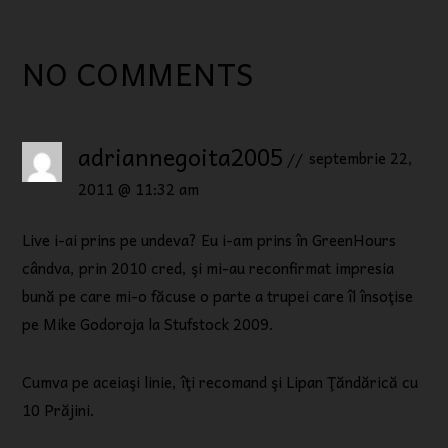
NO COMMENTS
adriannegoita2005
septembrie 22,
2011 @ 11:32 am
Live i-ai prins pe undeva? Eu i-am prins în GreenHours
cândva, prin 2010 cred, şi mi-au reconfirmat impresia
bună pe care mi-o făcuse o parte a trupei care îl însoţise
pe Mike Godoroja la Stufstock 2009.
Cumva pe aceiaşi linie, îţi recomand şi Lipan Ţăndărică cu
10 Prăjini.