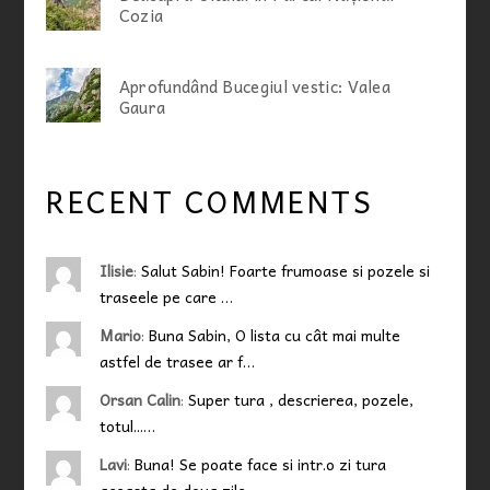
Cozia
Aprofundând Bucegiul vestic: Valea
Gaura
RECENT COMMENTS
Ilisie
:
Salut Sabin! Foarte frumoase si pozele si
traseele pe care …
Mario
:
Buna Sabin, O lista cu cât mai multe
astfel de trasee ar f…
Orsan Calin
:
Super tura , descrierea, pozele,
totul...…
Lavi
:
Buna! Se poate face si intr.o zi tura
aceasta de doua zile …