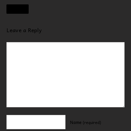
REPLY
Leave a Reply
Name
(required)