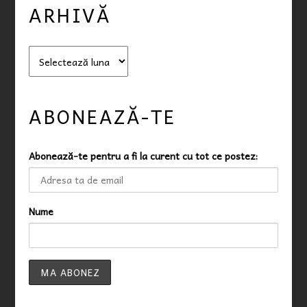
ARHIVĂ
A
r
h
i
ABONEAZĂ-TE
v
ă
Abonează-te pentru a fi la curent cu tot ce postez:
Nume