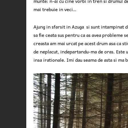
munte: n-ai cu cine vorbi in tren si drumul dev
mai trebuie in veci…
Ajung in sfarsit in Azuga si sunt intampinat
sa fie ceata sus pentru ca as avea probleme 
creasta am mai urcat pe acest drum asa ca sti
de neplacut, indepartandu-ma de oras. Este u
insa irationale. Imi dau seama de asta si ma b