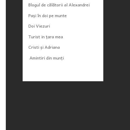
Blogul de călătorii al Alexandrei
Pași în doi pe munte
Doi Viezuri
Turist in țara mea
Cristi și Adriana
Amintiri din munți