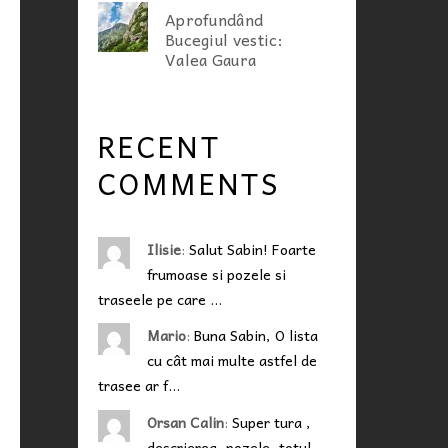
Aprofundând
Bucegiul vestic:
Valea Gaura
RECENT
COMMENTS
Ilisie
:
Salut Sabin! Foarte
frumoase si pozele si
traseele pe care …
Mario
:
Buna Sabin, O lista
cu cât mai multe astfel de
trasee ar f…
Orsan Calin
:
Super tura ,
descrierea, pozele, totul...…