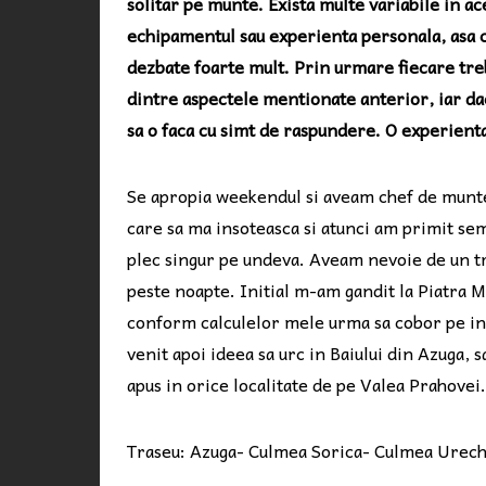
solitar pe munte. Exista multe variabile in a
echipamentul sau experienta personala, asa c
dezbate foarte mult. Prin urmare fiecare trebu
dintre aspectele mentionate anterior, iar dac
sa o faca cu simt de raspundere. O experienta 
Se apropia weekendul si aveam chef de munte
care sa ma insoteasca si atunci am primit s
plec singur pe undeva. Aveam nevoie de un tr
peste noapte. Initial m-am gandit la Piatra 
conform calculelor mele urma sa cobor pe int
venit apoi ideea sa urc in Baiului din Azuga, 
apus in orice localitate de pe Valea Prahovei.
Traseu: Azuga- Culmea Sorica- Culmea Urech