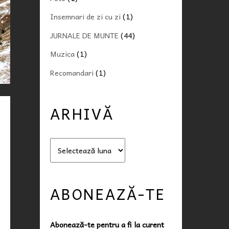
Insemnari de zi cu zi
(1)
JURNALE DE MUNTE
(44)
Muzica
(1)
Recomandari
(1)
ARHIVĂ
A
r
h
i
ABONEAZĂ-TE
v
ă
Abonează-te pentru a fi la curent