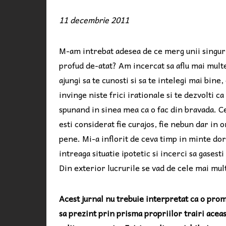
11 decembrie 2011
M-am intrebat adesea de ce merg unii singuri
profud de-atat? Am incercat sa aflu mai multe
ajungi sa te cunosti si sa te intelegi mai bine,
invinge niste frici irationale si te dezvolti 
spunand in sinea mea ca o fac din bravada. Ce-
esti considerat fie curajos, fie nebun dar in or
pene. Mi-a inflorit de ceva timp in minte dor
intreaga situatie ipotetic si incerci sa gasest
Din exterior lucrurile se vad de cele mai mult
Acest jurnal nu trebuie interpretat ca o pro
sa prezint prin prisma propriilor trairi acea