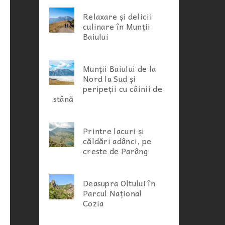
Relaxare și delicii
culinare în Munții
Baiului
Munții Baiului de la
Nord la Sud și
peripeții cu câinii de
stână
Printre lacuri și
căldări adânci, pe
creste de Parâng
Deasupra Oltului în
Parcul Național
Cozia