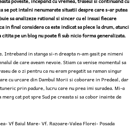
ceasta poveste, incepand cu vremea, traseul si continuand cu
a se pot intalni nenumarate situatii despre care s-ar putea
ie sa analizeze rational si sincer cu el insusi fiecare
a in final considera ca este indicat sa plece la drum, atunci
citita pe un blog nu poate fi sub nicio forma generalizata.
. Intreband in stanga si-n dreapta n-am gasit pe nimeni
emnalul de care aveam nevoie. Stiam ca venise momentul sa
aseu de o zi pentru ca nu eram pregatit sa raman singur
Mare cu urcare din Dambul Morii si coborare in Predeal, dar
uneric prin padure, lucru care nu prea imi suradea. Mi-a
sa merg cat pot spre Sud pe creasta si sa cobor inainte de
ea- Vf Baiul Mare- Vf. Razoare-Valea Florei- Posada