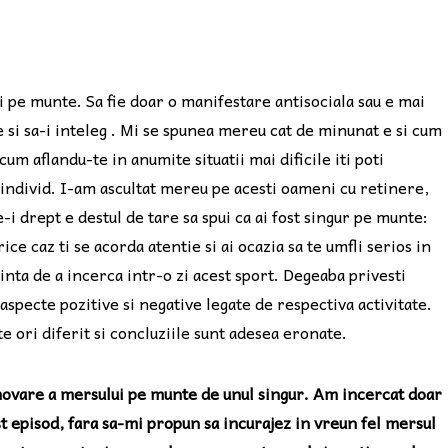
 pe munte. Sa fie doar o manifestare antisociala sau e mai
 si sa-i inteleg . Mi se spunea mereu cat de minunat e si cum
 cum aflandu-te in anumite situatii mai dificile iti poti
ca individ. I-am ascultat mereu pe acesti oameni cu retinere,
i drept e destul de tare sa spui ca ai fost singur pe munte:
ice caz ti se acorda atentie si ai ocazia sa te umfli serios in
inta de a incerca intr-o zi acest sport. Degeaba privesti
i aspecte pozitive si negative legate de respectiva activitate.
e ori diferit si concluziile sunt adesea eronate.
movare a mersului pe munte de unul singur. Am incercat doar
st episod, fara sa-mi propun sa incurajez in vreun fel mersul